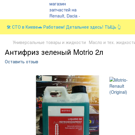
🛠️ СТО в Киеве🚗 Работаем! Детальнее здесь! ТЫЦь 👆
Универсальные товары и жидкости
Масло и тех. жидкост
Антифриз зеленый Motrio 2л
Оставить отзыв