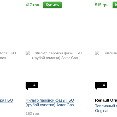
417 грн
Купить
515 грн
4
4
ора ГБО
Фильтр паровой фазы ГБО
Renault Ori
(грубой очистки) Astar Gas
Топливный
Original
162 грн