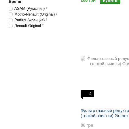
208 грн
Купить
Бренд
ASAM (Румыния)
1
Motrio-Renault (Original)
1
Purflux (Франция)
1
Renault Original
2
4
Фильтр газовый редукт
(тонкой очистки) Gumex
86 грн