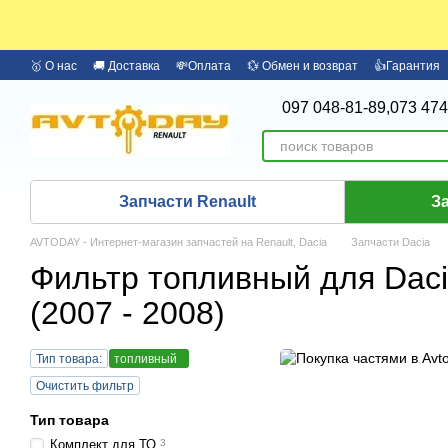
Перейти к основному контенту
🥇 О нас
🚚 Доставка
💸Оплата
💱 Обмен и возврат
👍Гарантия
🏦 Оплата частями Monobank
Бренды
097 048-81-89,
073 474
Запчасти Renault
З
AVTODAY - Интернет-магазин запчастей на Renault, Dacia
Запчасти Dacia
Фильтр топливный для Dac
(2007 - 2008)
Тип товара:
топливный
Очистить фильтр
Тип товара
Комплект для ТО
3