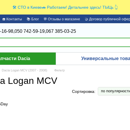
🛠️ СТО в Киеве🚗 Работаем! Детальнее здесь! ТЫЦь 👆
☎️ Контакты
📚 Блог
💬 Отзывы о магазине
🤝 Договор публичной офе
-16-98,
050 742-59-19,
067 385-03-25
апчасти Dacia
Универсальные това
Dacia Logan MCV (2007 - 2008)
Фильтр
ia Logan MCV
по популярност
Сортировка: