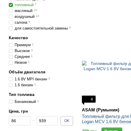
топливный
7
масляный
10
воздушный
14
салона
6
для самостоятельной замены
5
Качество
Премиум
1
Высокое
3
Среднее
1
Низкое
1
Объём двигателя
1.6 8V MPI бензин
3
1.6 бензин
1
Тип топлива
4
Бензиновый
3
ASAM (Румыния)
Цена, грн
Топливный фильтр для 
От Цена, грн
До Цена, грн
OK
Logan MCV 1.6 8V бенз