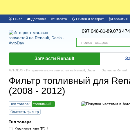
Перейти к основному контенту
🥇 О нас
🚚 Доставка
💸Оплата
💱 Обмен и возврат
👍Гарантия
🏦 Оплата частями Monobank
Бренды
097 048-81-89,
073 474
Запчасти Renault
З
AVTODAY - Интернет-магазин запчастей на Renault, Dacia
Запчасти Renault
Фильтр топливный для Rena
(2008 - 2012)
Тип товара:
топливный
Очистить фильтр
Тип товара
Комплект для ТО
3