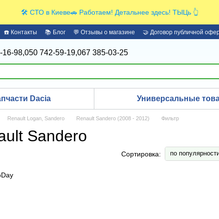
🛠️ СТО в Киеве🚗 Работаем! Детальнее здесь! ТЫЦь 👆
☎️ Контакты
📚 Блог
💬 Отзывы о магазине
🤝 Договор публичной офе
-16-98,
050 742-59-19,
067 385-03-25
апчасти Dacia
Универсальные това
Renault Logan, Sandero
Renault Sandero (2008 - 2012)
Фильтр
ult Sandero
по популярност
Сортировка: