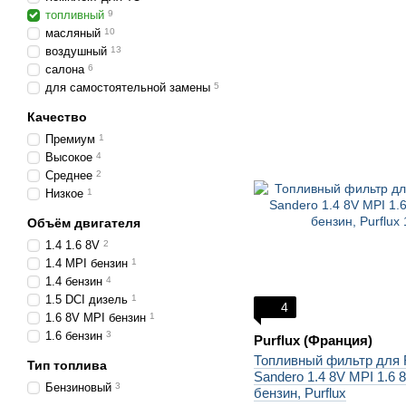
топливный
9
масляный
10
воздушный
13
салона
6
для самостоятельной замены
5
Качество
Премиум
1
Высокое
4
Среднее
2
Низкое
1
Объём двигателя
1.4 1.6 8V
2
1.4 MPI бензин
1
1.4 бензин
4
1.5 DCI дизель
1
4
1.6 8V MPI бензин
1
1.6 бензин
3
Purflux (Франция)
Топливный фильтр для 
Тип топлива
Sandero 1.4 8V MPI 1.6 
Бензиновый
3
бензин, Purflux