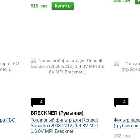
208 грн
515 грн
Купить
4
4
BRECKNER (Румыния)
ора ГБО
Топливный фильтр для Renault
Фильтр пар
Sandero (2008-2012) 1.4 8V MPI
(грубой очи
1.6 8V MPI Breckner
162 грн