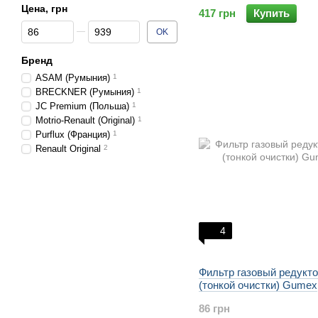
Цена, грн
417 грн
Купить
От Цена, грн
До Цена, грн
OK
Бренд
ASAM (Румыния)
1
BRECKNER (Румыния)
1
JC Premium (Польша)
1
Motrio-Renault (Original)
1
Purflux (Франция)
1
Renault Original
2
4
Фильтр газовый редукт
(тонкой очистки) Gumex
86 грн