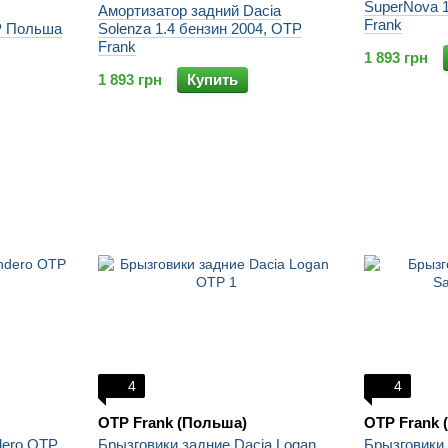
SuperNova 1
Амортизатор задний Dacia
Frank
P Польша
Solenza 1.4 бензин 2004, OTP
Frank
1 893 грн
1 893 грн
Купить
4
4
OTP Frank (Польша)
OTP Frank 
dero OTP
Брызговики задние Dacia Logan
Брызговики 