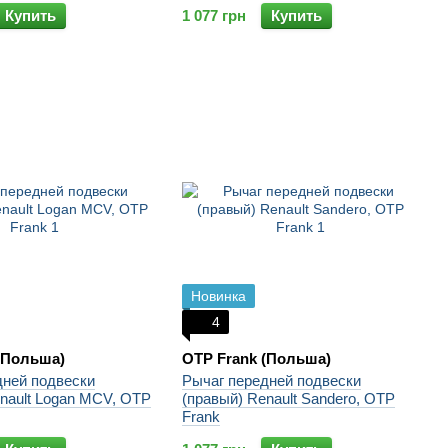
Купить
1 077 грн
Купить
Новинка
4
(Польша)
OTP Frank (Польша)
дней подвески
Рычаг передней подвески
nault Logan MCV, OTP
(правый) Renault Sandero, OTP
Frank