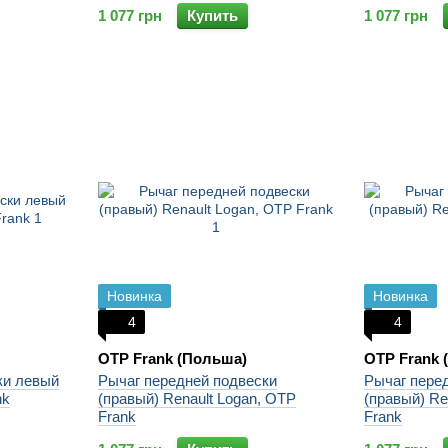
1 077 грн
Купить
1 077 грн
Новинка
Новинка
4
4
OTP Frank (Польша)
OTP Frank 
ки левый
Рычаг передней подвески
Рычаг пере
nk
(правый) Renault Logan, OTP
(правый) Re
Frank
Frank