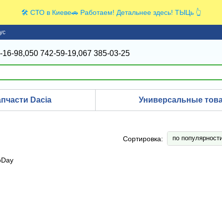
🛠️ СТО в Киеве🚗 Работаем! Детальнее здесь! ТЫЦь 👆
ус
-16-98,
050 742-59-19,
067 385-03-25
апчасти Dacia
Универсальные това
по популярност
Сортировка: