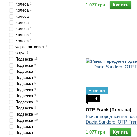
Колеса
1
1 077 грн
Купить
Колеса
1
Колеса
1
Колеса
1
Колеса
1
Колеса
1
Колеса
1
Фары, автосвет
1
Фары
1
Подвеска
11
Подвеска
9
Подвеска
7
Подвеска
5
Подвеска
5
Подвеска
9
Новинка
Подвеска
9
4
Подвеска
10
Подвеска
8
OTP Frank (Польша)
Подвеска
10
Рычаг передней подвес
Подвеска
10
Dacia Sandero, OTP Fra
Подвеска
1
1 077 грн
Купить
Подвеска
1