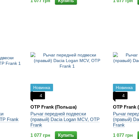
1 077 грн
Купить
1 077 грн
Новинка
Новинка
4
4
OTP Frank (Польша)
OTP Frank 
ки
Рычаг передней подвески
Рычаг пере
OTP Frank
(правый) Dacia Logan MCV, OTP
(правый) Da
Frank
Frank
1 077 грн
Купить
1 077 грн