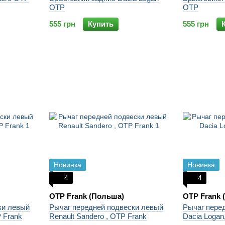
OTP
OTP
555 грн
Купить
555 грн
Новинка
Новинка
4
4
OTP Frank (Польша)
OTP Frank 
ки левый
Рычаг передней подвески левый
Рычаг пере
 Frank
Renault Sandero , OTP Frank
Dacia Logan