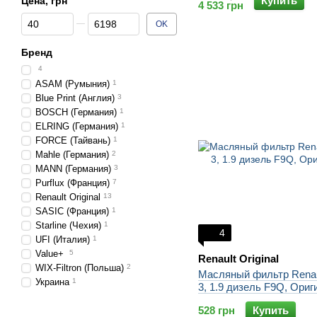
Купить
Цена, грн
4 533 грн
От Цена, грн
До Цена, грн
OK
Бренд
4
ASAM (Румыния)
1
Blue Print (Англия)
3
BOSCH (Германия)
1
ELRING (Германия)
1
FORCE (Тайвань)
1
Mahle (Германия)
2
MANN (Германия)
3
Purflux (Франция)
7
Renault Original
13
SASIC (Франция)
1
Starline (Чехия)
1
4
UFI (Италия)
1
Value+
5
Renault Original
WIX-Filtron (Польша)
2
Масляный фильтр Renau
Украина
1
3, 1.9 дизель F9Q, Ориг
528 грн
Купить