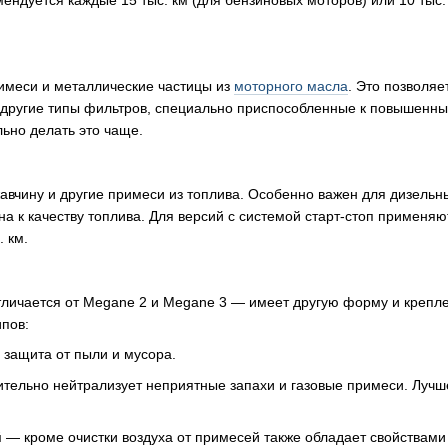
мендуется каждые 15 тыс. км (для бензиновых моторов) или 10 тыс.
римеси и металлические частицы из
моторного масла
. Это позволяе
 другие типы фильтров, специально приспособленные к повышенным 
льно делать это чаще.
ржавчину и другие примеси из топлива. Особенно важен для дизельн
на к качеству топлива. Для версий с системой старт-стоп примен
 км.
отличается от Megane 2 и Megane 3 — имеет другую форму и крепл
ипов:
защита от пыли и мусора.
ельно нейтрализует неприятные запахи и газовые примеси. Лучше в
й
— кроме очистки воздуха от примесей также обладает свойствам