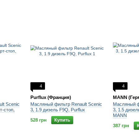
4
4
Purflux (Франция)
MANN (Гер
lt Scenic
Масляный фильтр Renault Scenic
Масляный ф
т-стоп,
3, 1.9 дизель F9Q, Purflux
3, 1.5 дизел
MANN
528 грн
Купить
387 грн