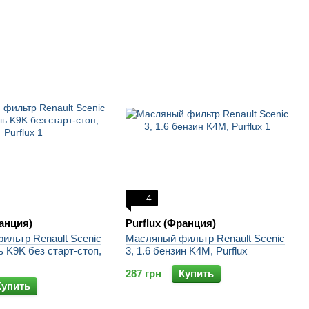
4
ранция)
Purflux (Франция)
ильтр Renault Scenic
Масляный фильтр Renault Scenic
ь K9K без старт-стоп,
3, 1.6 бензин K4M, Purflux
287 грн
Купить
Купить