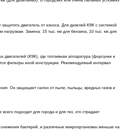
 км (для дизельных). В городских или очень пыльных условиях
т защитить двигатель от износа. Для дизелей K9K с системой
нагрузкам. Замена: 15 тыс. км для бензина, 10 тыс. км для
ых двигателей (K9K), где топливная аппаратура (форсунки и
яются фильтры иной конструкции. Рекомендуемый интервал
ения. Он защищает салон от пыли, пыльцы, вредных газов и
сего подходит для города и для тех, кто страдает
и снижения бактерий, и различные микроорганизмы меньше на