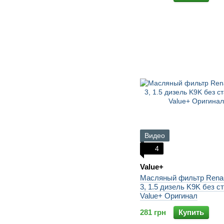
Видео
4
Value+
Масляный фильтр Renau
3, 1.5 дизель K9K без ст
Value+ Оригинал
281 грн
Купить