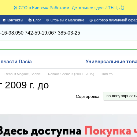
🛠️ СТО в Киеве🚗 Работаем! Детальнее здесь! ТЫЦь 👆
☎️ Контакты
📚 Блог
💬 Отзывы о магазине
🤝 Договор публичной офе
-16-98,
050 742-59-19,
067 385-03-25
апчасти Dacia
Универсальные това
Renault Megane, Scenic
Renault Scenic 3 (2009 - 2015)
Фильтр
 2009 г. до
по популярност
Сортировка: