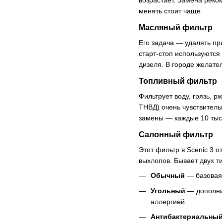
возрастает. Замена реко
менять стоит чаще.
Масляный фильтр
Его задача — удалять п
старт-стоп используются
дизеля. В городе желате
Топливный фильтр
Фильтрует воду, грязь, 
ТНВД) очень чувствитель
замены — каждые 10 тыс.
Салонный фильтр
Этот фильтр в Scenic 3 
выхлопов. Бывает двух т
Обычный
— базовая 
Угольный
— дополнит
аллергией.
Антибактериальны