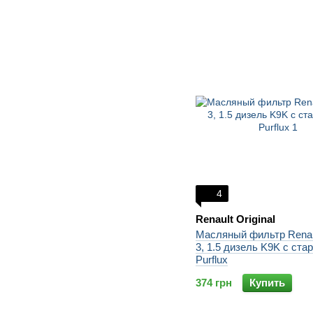
4
Renault Original
Масляный фильтр Renau
3, 1.5 дизель K9K с стар
Purflux
374 грн
Купить