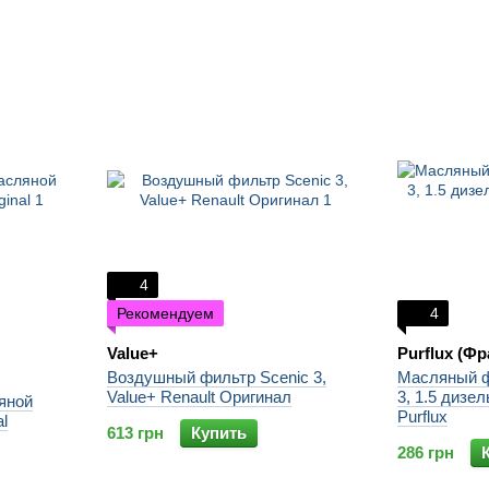
4
Рекомендуем
4
Value+
Purflux (Ф
Воздушный фильтр Scenic 3,
Масляный ф
Value+ Renault Оригинал
3, 1.5 дизел
яной
Purflux
l
613 грн
Купить
286 грн