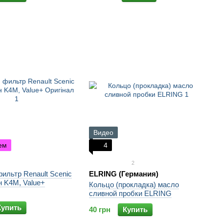
Видео
ем
4
2
ильтр Renault Scenic
ELRING (Германия)
ин K4M, Value+
Кольцо (прокладка) масло
сливной пробки ELRING
Купить
40 грн
Купить