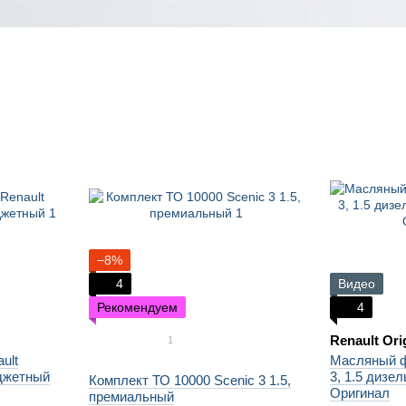
−8%
4
Видео
Рекомендуем
4
Renault Ori
1
ult
Масляный ф
юджетный
3, 1.5 дизел
Комплект ТО 10000 Scenic 3 1.5,
Оригинал
премиальный