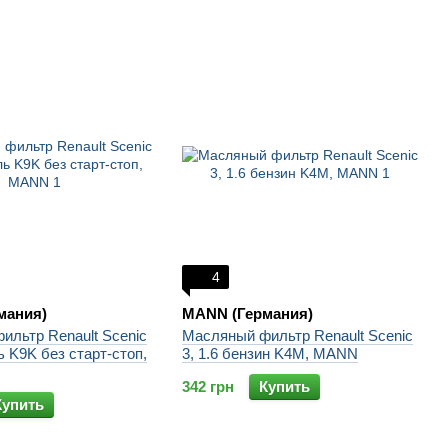
4
мания)
MANN (Германия)
ильтр Renault Scenic
Масляный фильтр Renault Scenic
ь K9K без старт-стоп,
3, 1.6 бензин K4M, MANN
342 грн
Купить
Купить