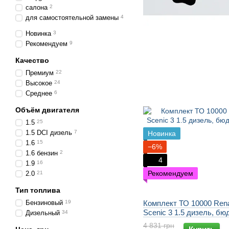
салона
2
для самостоятельной замены
4
Новинка
3
Рекомендуем
9
Качество
Премиум
22
Высокое
24
Среднее
6
Объём двигателя
1.5
25
1.5 DCI дизель
7
Новинка
1.6
15
−6%
1.6 бензин
2
4
1.9
16
Рекомендуем
2.0
21
Тип топлива
Бензиновый
19
Комплект ТО 10000 Rena
Scenic 3 1.5 дизель, б
Дизельный
34
4 831 грн