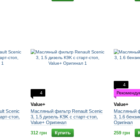
4
4
Рекоменду
Value+
Value+
lt Scenic
Масляный фильтр Renault Scenic
Масляный ф
арт-стоп,
3, 1.5 дизель K9K с старт-стоп,
3, 1.6 бенз
Value+ Оригинал
Оригінал
312 грн
Купить
259 грн