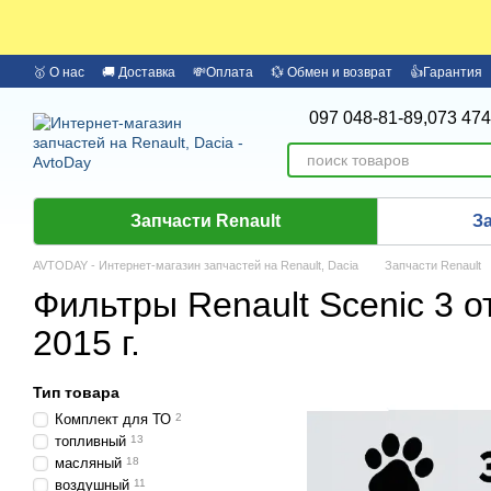
Перейти к основному контенту
🥇 О нас
🚚 Доставка
💸Оплата
💱 Обмен и возврат
👍Гарантия
🏦 Оплата частями Monobank
Бренды
097 048-81-89,
073 474
Запчасти Renault
З
AVTODAY - Интернет-магазин запчастей на Renault, Dacia
Запчасти Renault
Фильтры Renault Scenic 3 от
2015 г.
Тип товара
Комплект для ТО
2
топливный
13
масляный
18
воздушный
11