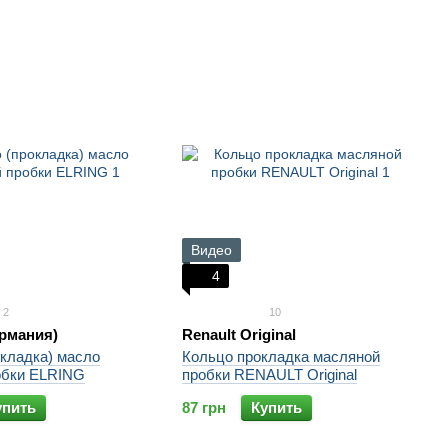
Видео
4
2
10
рмания)
Renault Original
окладка) масло
Кольцо прокладка масляной
обки ELRING
пробки RENAULT Original
упить
87 грн
Купить