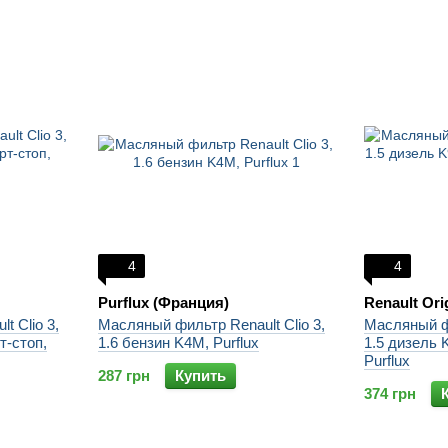
4
4
Purflux (Франция)
Renault Ori
t Clio 3,
Масляный фильтр Renault Clio 3,
Масляный фи
т-стоп,
1.6 бензин K4M, Purflux
1.5 дизель 
Purflux
287 грн
Купить
374 грн