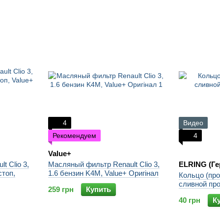
4
Видео
Рекомендуем
4
Value+
t Clio 3,
Масляный фильтр Renault Clio 3,
ELRING (Ге
стоп,
1.6 бензин K4M, Value+ Оригінал
Кольцо (пр
сливной пр
259 грн
Купить
40 грн
К