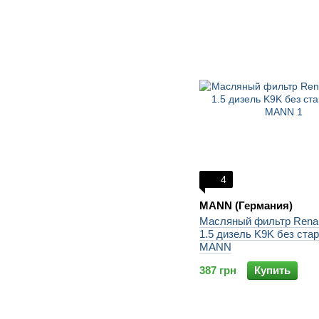
4
MANN (Германия)
Масляный фильтр Renaul
1.5 дизель K9K без стар
MANN
387 грн
Купить