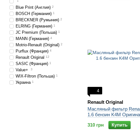
1
Blue Print (Англия)
2
BOSCH (Германия)
1
BRECKNER (Румыния)
2
ELRING (Германия)
1
JC Premium (Польша)
1
MANN (Германия)
4
Motrio-Renault (Original)
2
Purflux (Франция)
4
Renault Original
12
SASIC (Франция)
1
Value+
3
WIX-Filtron (Польша)
1
Украина
1
4
Renault Original
Масляный фильтр Renaul
1.6 бензин K4M Оригин
310 грн
Купить