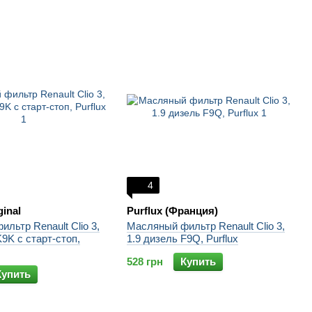
4
ginal
Purflux (Франция)
льтр Renault Clio 3,
Масляный фильтр Renault Clio 3,
K9K с старт-стоп,
1.9 дизель F9Q, Purflux
528 грн
Купить
Купить