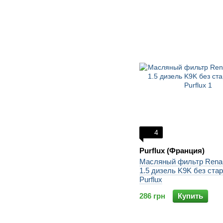
4
Purflux (Франция)
Масляный фильтр Renaul
1.5 дизель K9K без стар
Purflux
286 грн
Купить