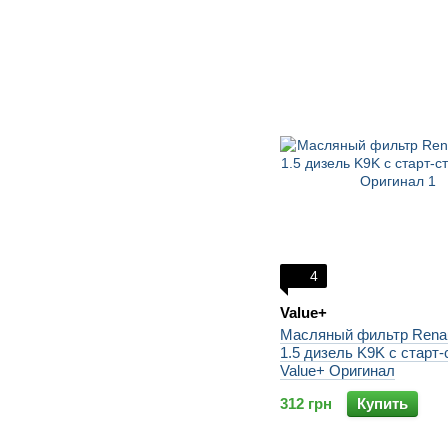
4
Value+
Масляный фильтр Renaul
1.5 дизель K9K с старт-
Value+ Оригинал
312 грн
Купить