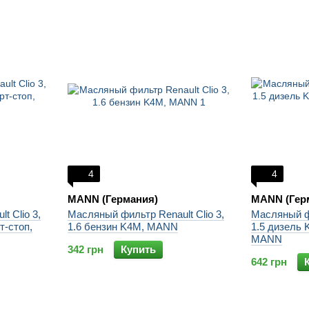
4
4
MANN (Германия)
MANN (Гер
t Clio 3,
Масляный фильтр Renault Clio 3,
Масляный фи
т-стоп,
1.6 бензин K4M, MANN
1.5 дизель 
MANN
342 грн
Купить
642 грн