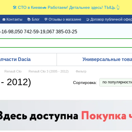
🛠️ СТО в Киеве🚗 Работаем! Детальнее здесь! ТЫЦь 👆
☎️ Контакты
📚 Блог
💬 Отзывы о магазине
🤝 Договор публичной офе
-16-98,
050 742-59-19,
067 385-03-25
апчасти Dacia
Универсальные това
Renault Clio
Renault Clio 3 (2005 - 2012)
Фильтр
 - 2012)
по популярност
Сортировка: