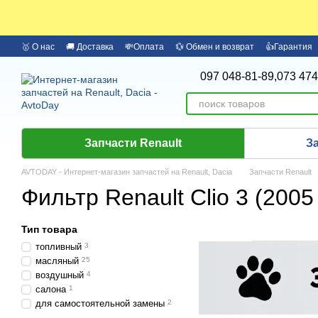
Перейти к основному контенту
🥇 О нас
🚚 Доставка
💸Оплата
💱 Обмен и возврат
👍Гарантия
🏦 Оплата частями Monobank
Бренды
097 048-81-89,
073 474
Запчасти Renault
З
AVTODAY - Интернет-магазин запчастей на Renault, Dacia
Запчасти Renault
Фильтр Renault Clio 3 (2005
Тип товара
топливный
3
масляный
25
воздушный
4
салона
1
для самостоятельной замены
2