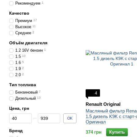
Рекомендуем
1
Качество
Премиум
17
Высокое
11
Среднее
2
Объём двигателя
1.2 16V бензин
1
1.5
10
1.6
5
1.9
2
2.0
2
Тип топлива
Бензиновый
7
4
Дизельный
13
Renault Original
Цена, грн
Масляный фильтр Renaul
От Цена, грн
До Цена, грн
1.5 дизель K9K с старт-
OK
Оригинал
Бренд
374 грн
Купить