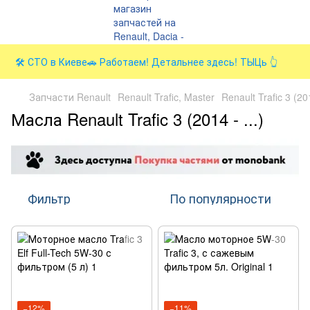
🛠️ СТО в Киеве🚗 Работаем! Детальнее здесь! ТЫЦь 👆
Запчасти Renault
Renault Trafic, Master
Renault Trafic 3 (20
Масла Renault Trafic 3 (2014 - ...)
Фильтр
По популярности
−12%
−11%