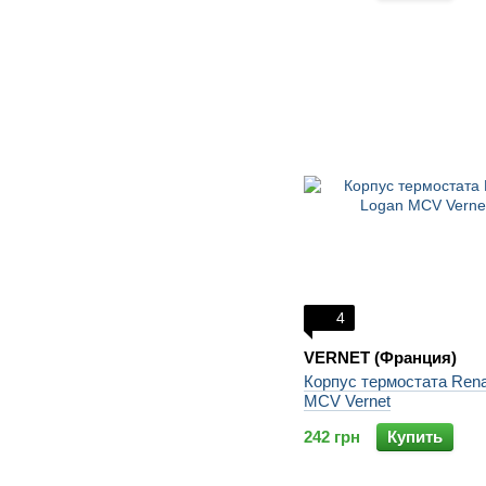
4
VERNET (Франция)
Корпус термостата Rena
MCV Vernet
242 грн
Купить