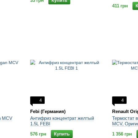
33 грн
Купить
411 грн
4
4
Febi (Германия)
Renault Ori
an MCV
Антифриз концентрат желтый
Термостат в
1.5L FEBI
MCV, Ориги
576 грн
Купить
1 356 грн