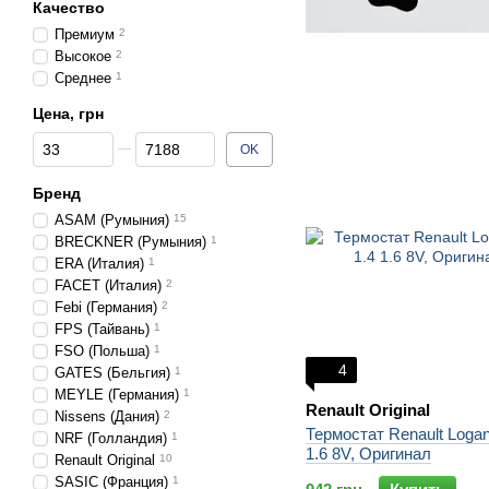
Качество
Премиум
2
Высокое
2
Среднее
1
Цена, грн
От Цена, грн
До Цена, грн
OK
Бренд
ASAM (Румыния)
15
BRECKNER (Румыния)
1
ERA (Италия)
1
FACET (Италия)
2
Febi (Германия)
2
FPS (Тайвань)
1
FSO (Польша)
1
4
GATES (Бельгия)
1
MEYLE (Германия)
1
Renault Original
Nissens (Дания)
2
Термостат Renault Loga
NRF (Голландия)
1
1.6 8V, Оригинал
Renault Original
10
SASIC (Франция)
1