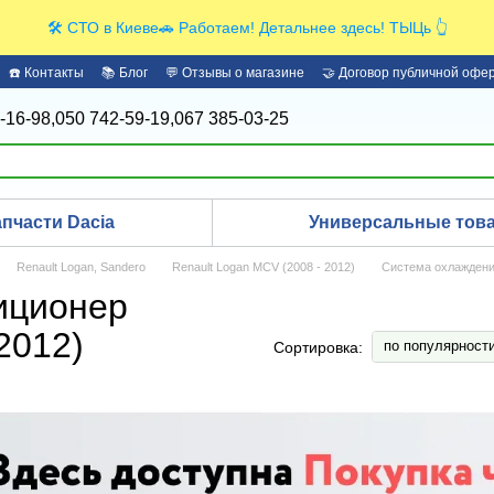
🛠️ СТО в Киеве🚗 Работаем! Детальнее здесь! ТЫЦь 👆
☎️ Контакты
📚 Блог
💬 Отзывы о магазине
🤝 Договор публичной офе
-16-98,
050 742-59-19,
067 385-03-25
апчасти Dacia
Универсальные това
Renault Logan, Sandero
Renault Logan MCV (2008 - 2012)
Система охлаждени
иционер
2012)
по популярност
Сортировка: