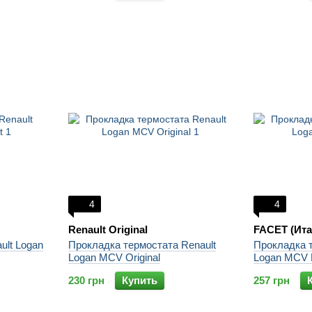
4
4
Renault Original
FACET (Ита
ult Logan
Прокладка термостата Renault
Прокладка т
Logan MCV Original
Logan MCV 
230 грн
Купить
257 грн