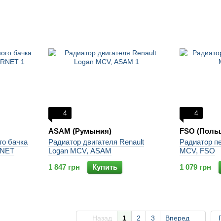
4
4
ASAM (Румыния)
FSO (Поль
о бачка
Радиатор двигателя Renault
Радиатор пе
RNET
Logan MCV, ASAM
MCV, FSO
1 847 грн
Купить
1 079 грн
Назад
1
2
3
Вперед