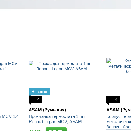
Новинка
4
4
ASAM (Румыния)
ASAM (Рум
n MCV 1.4
Прокладка термостата 1 шт.
Корпус терм
Renault Logan MCV, ASAM
металически
бензин, As