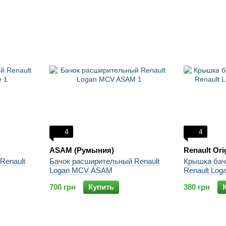
4
4
ASAM (Румыния)
Renault Ori
Renault
Бачок расширительный Renault
Крышка бач
Logan MCV ASAM
Renault Log
700 грн
Купить
380 грн