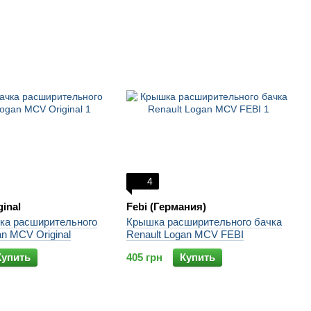
4
ginal
Febi (Германия)
ка расширительного
Крышка расширительного бачка
an MCV Original
Renault Logan MCV FEBI
Купить
405 грн
Купить