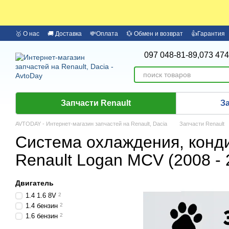
Перейти к основному контенту
🥇 О нас
🚚 Доставка
💸Оплата
💱 Обмен и возврат
👍Гарантия
🏦 Оплата частями Monobank
Бренды
097 048-81-89,
073 474
Запчасти Renault
З
AVTODAY - Интернет-магазин запчастей на Renault, Dacia
Запчасти Renault
Система охлаждения, конд
Renault Logan MCV (2008 - 
Двигатель
1.4 1.6 8V
2
1.4 бензин
2
1.6 бензин
2