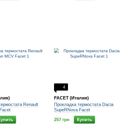
4
лия)
FACET (Италия)
ермостата Renault
Прокладка термостата Dacia
Facet
SupeRNova Facet
Купить
257 грн
Купить