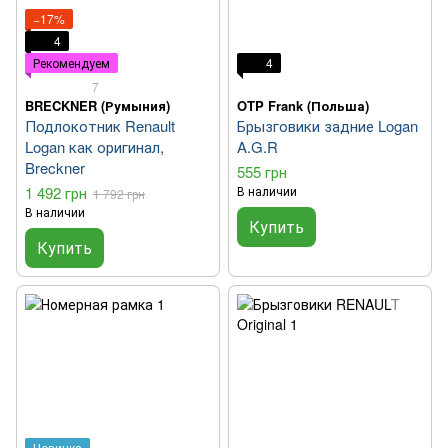
−17%
4
Рекомендуем
4
7
BRECKNER (Румыния)
OTP Frank (Польша)
Подлокотник Renault
Брызговики задние Logan
Logan как оригинал,
A.G.R
Breckner
555 грн
1 492 грн
В наличии
1 792 грн
В наличии
Купить
Купить
Новинка