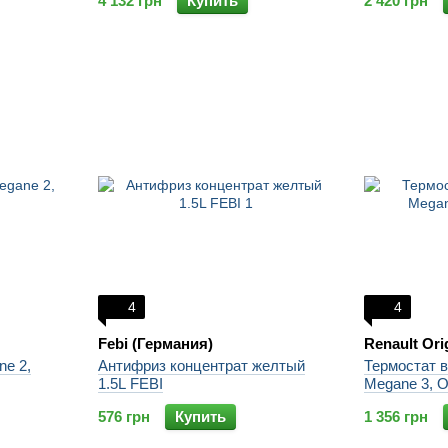
4 132 грн
Купить
2 420 грн
4
4
Febi (Германия)
Renault Ori
ne 2,
Антифриз концентрат желтый
Термостат в
1.5L FEBI
Megane 3, 
576 грн
Купить
1 356 грн