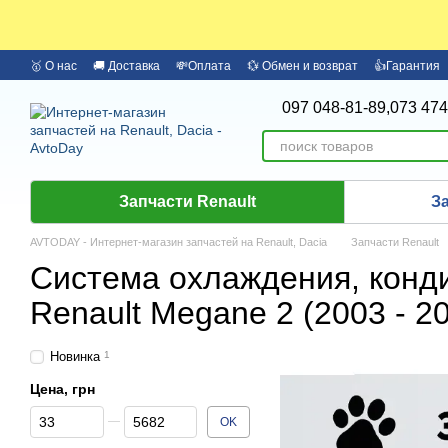
Перейти к основному контенту
🥇 О нас
🚚 Доставка
💸Оплата
💱 Обмен и возврат
👍Гарантия
🏦 Оплата частями Monobank
Бренды
097 048-81-89,
073 474
Запчасти Renault
З
AVTODAY - Интернет-магазин запчастей на Renault, Dacia
Запчасти Renault
Система охлаждения, конд
Renault Megane 2 (2003 - 2
Новинка
1
Цена, грн
От Цена, грн
До Цена, грн
OK