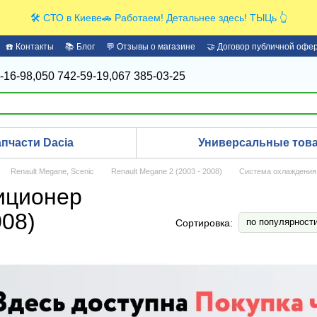
🛠️ СТО в Киеве🚗 Работаем! Детальнее здесь! ТЫЦь 👆
☎️ Контакты
📚 Блог
💬 Отзывы о магазине
🤝 Договор публичной офе
-16-98,
050 742-59-19,
067 385-03-25
апчасти Dacia
Универсальные това
Renault Megane, Scenic
Renault Megane 2 (2003 - 2008)
Система охлаждения
иционер
008)
по популярност
Сортировка: