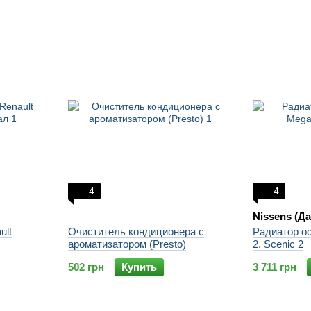
4
4
Nissens (Д
ult
Очиститель кондиционера с
Радиатор о
ароматизатором (Presto)
2, Scenic 2
502 грн
Купить
3 711 грн