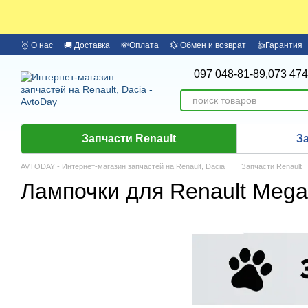
Перейти к основному контенту
🥇 О нас
🚚 Доставка
💸Оплата
💱 Обмен и возврат
👍Гарантия
🏦 Оплата частями Monobank
Бренды
097 048-81-89,
073 474
Запчасти Renault
З
AVTODAY - Интернет-магазин запчастей на Renault, Dacia
Запчасти Renault
Лампочки для Renault Megan