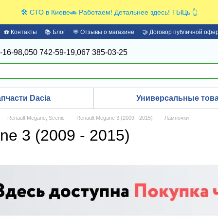
🛠️ СТО в Киеве🚗 Работаем! Детальнее здесь! ТЫЦь 👆
☎️ Контакты
📚 Блог
💬 Отзывы о магазине
🤝 Договор публичной офе
-16-98,
050 742-59-19,
067 385-03-25
апчасти Dacia
Универсальные това
Renault Megane, Scenic
Renault Megane 3 (2009 - 2015)
Лампочки
e 3 (2009 - 2015)