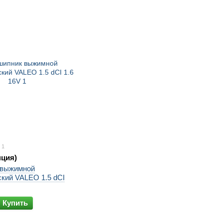
1
нция)
 выжимной
ский VALEO 1.5 dCI
Купить