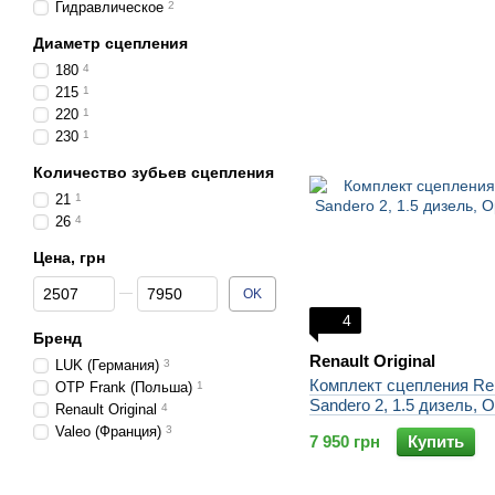
Гидравлическое
2
Диаметр сцепления
180
4
215
1
220
1
230
1
Количество зубьев сцепления
21
1
26
4
Цена, грн
От Цена, грн
До Цена, грн
OK
4
Бренд
Renault Original
LUK (Германия)
3
Комплект сцепления Ren
OTP Frank (Польша)
1
Sandero 2, 1.5 дизель, 
Renault Original
4
Valeo (Франция)
3
7 950 грн
Купить