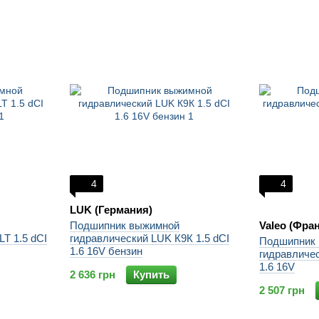
4
4
LUK (Германия)
Подшипник выжимной
Valeo (Фра
T 1.5 dCI
гидравлический LUK К9К 1.5 dCI
Подшипник
1.6 16V бензин
гидравличе
1.6 16V
2 636 грн
Купить
2 507 грн