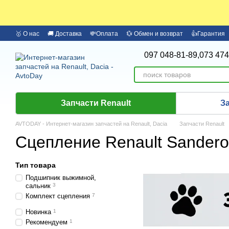
Перейти к основному контенту
🥇 О нас
🚚 Доставка
💸Оплата
💱 Обмен и возврат
👍Гарантия
🏦 Оплата частями Monobank
Бренды
097 048-81-89,
073 474
Запчасти Renault
З
AVTODAY - Интернет-магазин запчастей на Renault, Dacia
Запчасти Renault
Сцепление Renault Sandero 2
Тип товара
Подшипник выжимной,
сальник
3
Комплект сцепления
7
Новинка
1
Рекомендуем
1