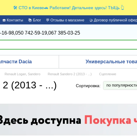
🛠️ СТО в Киеве🚗 Работаем! Детальнее здесь! ТЫЦь 👆
☎️ Контакты
📚 Блог
💬 Отзывы о магазине
🤝 Договор публичной офе
-16-98,
050 742-59-19,
067 385-03-25
апчасти Dacia
Универсальные това
Renault Logan, Sandero
Renault Sandero 2 (2013 - ...)
Сцепление
 (2013 - ...)
по популярност
Сортировка: