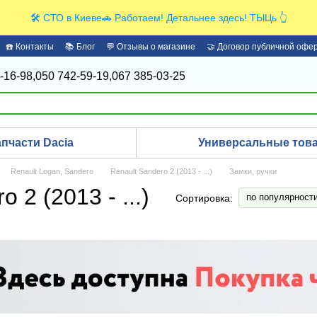
🛠️ СТО в Киеве🚗 Работаем! Детальнее здесь! ТЫЦь 👆
☎️ Контакты
📚 Блог
💬 Отзывы о магазине
🤝 Договор публичной офе
-16-98,
050 742-59-19,
067 385-03-25
апчасти Dacia
Универсальные това
Renault Logan, Sandero
Renault Sandero 2 (2013 - ...)
Замки, ручки
 2 (2013 - ...)
по популярност
Сортировка: