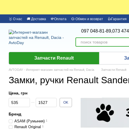
Перейти к основному контенту
🥇 О нас
🚚 Доставка
💸Оплата
💱 Обмен и возврат
👍Гарантия
🏦 Оплата частями Monobank
Бренды
097 048-81-89,
073 474
Запчасти Renault
З
AVTODAY - Интернет-магазин запчастей на Renault, Dacia
Запчасти Renault
Замки, ручки Renault Sandero
Цена, грн
От Цена, грн
До Цена, грн
OK
Бренд
ASAM (Румыния)
1
Renault Original
1