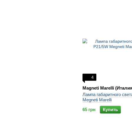
4
Magneti Marelli (Италия
Лампа габаритного свет
Megneti Marelli
65 грн
Купить