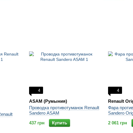
4
4
ASAM (Румыния)
Renault Ori
Проводка противотуманок Renault
Фара против
Sandero ASAM
Sandero Orig
enault
437 грн
Купить
2 061 грн