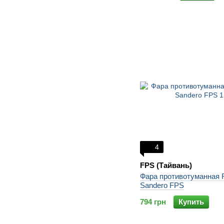
4
FPS (Тайвань)
Фара противотуманная R
Sandero FPS
794 грн
Купить