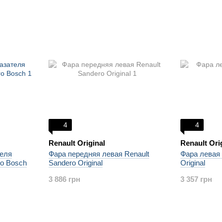
4
4
Renault Original
Renault Ori
теля
Фара передняя левая Renault
Фара левая 
ro Bosch
Sandero Original
Original
3 886 грн
3 357 грн