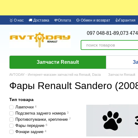
Перейти к основному контенту
🥇 О нас
🚚 Доставка
💸Оплата
💱 Обмен и возврат
👍Гарантия
🏦 Оплата частями Monobank
Бренды
097 048-81-89,
073 474
Запчасти Renault
З
AVTODAY - Интернет-магазин запчастей на Renault, Dacia
Запчасти Renault
Фары Renault Sandero (2008
Тип товара
Лампочки
4
Подсветка заднего номера
3
Противотуманки, крепление
7
Фары передние
6
Фонари задние
4