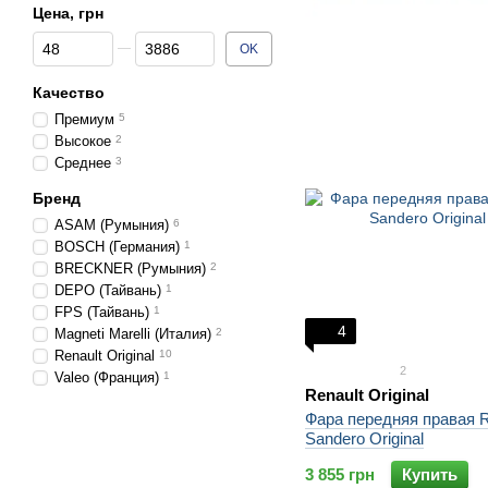
Цена, грн
От Цена, грн
До Цена, грн
OK
Качество
Премиум
5
Высокое
2
Среднее
3
Бренд
ASAM (Румыния)
6
BOSCH (Германия)
1
BRECKNER (Румыния)
2
DEPO (Тайвань)
1
FPS (Тайвань)
1
4
Magneti Marelli (Италия)
2
Renault Original
10
2
Valeo (Франция)
1
Renault Original
Фара передняя правая R
Sandero Original
3 855 грн
Купить