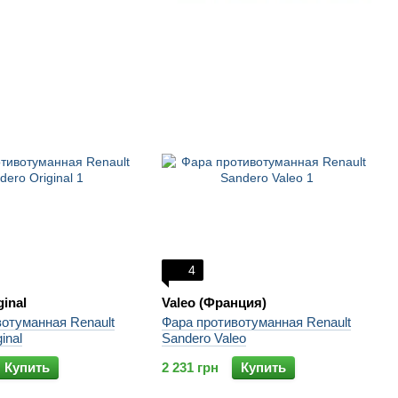
4
ginal
Valeo (Франция)
отуманная Renault
Фара противотуманная Renault
inal
Sandero Valeo
Купить
2 231 грн
Купить