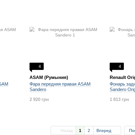
4
4
ASAM (Румыния)
Renault Ori
ASAM
Фара передняя правая ASAM
Фонарь задн
Sandero
Sandero Orig
2 920 грн
1 813 грн
Назад
1
2
Вперед
По