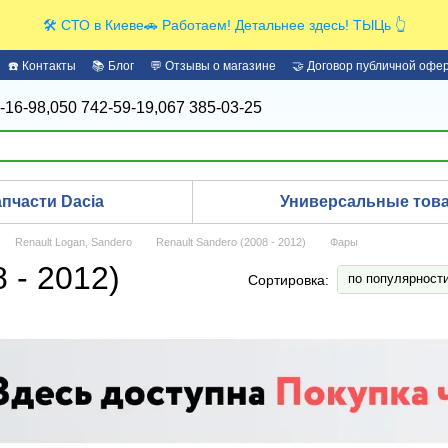
🛠️ СТО в Киеве🚗 Работаем! Детальнее здесь! ТЫЦь 👆
☎️ Контакты
📚 Блог
💬 Отзывы о магазине
🤝 Договор публичной офе
-16-98,
050 742-59-19,
067 385-03-25
апчасти Dacia
Универсальные това
Renault Logan, Sandero
Renault Sandero (2008 - 2012)
Фары
 - 2012)
по популярност
Сортировка: