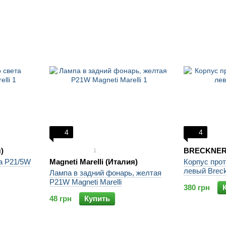
4
4
)
BRECKNER
1
а P21/5W
Magneti Marelli (Италия)
Корпус про
левый Brec
Лампа в задний фонарь, желтая
P21W Magneti Marelli
380 грн
48 грн
Купить