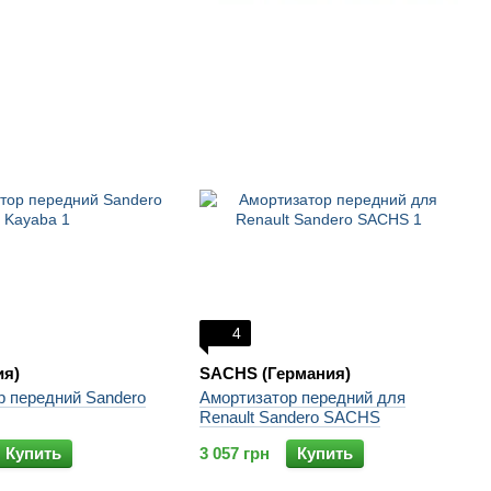
4
ия)
SACHS (Германия)
р передний Sandero
Амортизатор передний для
Renault Sandero SACHS
Купить
3 057 грн
Купить