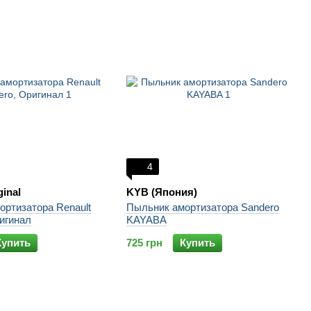
4
ginal
KYB (Япония)
ортизатора Renault
Пыльник амортизатора Sandero
игинал
KAYABA
Купить
725 грн
Купить