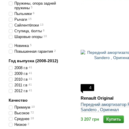
Пружины, опора задней
пружины
5
Пыльники
6
Рычаги
15
Сайлентблоки
13
Ступица, болты
6
Шаровые опоры
10
Новинка
5
Повышенная гарантия
2
Год выпуска (2008-2012)
2008 г.в
41
2009 г.в
41
2010 г.в
41
2011 г.в
41
4
2012 г.в
41
Renault Original
Качество
Передний амортизатор R
Премиум
10
Sandero , Оригинал
Высокое
72
Среднее
18
3 207 грн
Купить
Низкое
2