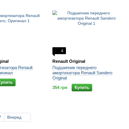
4
ginal
Renault Original
изатора Renault
Подшипник переднего
игинал
амортизатора Renault Sandero
Original
Купить
354 грн
Купить
7
Вперед