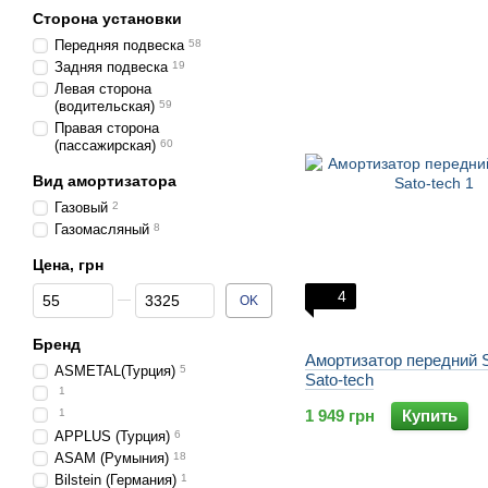
Сторона установки
Передняя подвеска
58
Задняя подвеска
19
Левая сторона
(водительская)
59
Правая сторона
(пассажирская)
60
Вид амортизатора
Газовый
2
Газомасляный
8
Цена, грн
От Цена, грн
До Цена, грн
4
OK
Бренд
Амортизатор передний 
ASMETAL(Турция)
5
Sato-tech
1
1
1 949 грн
Купить
APPLUS (Турция)
6
ASAM (Румыния)
18
Bilstein (Германия)
1