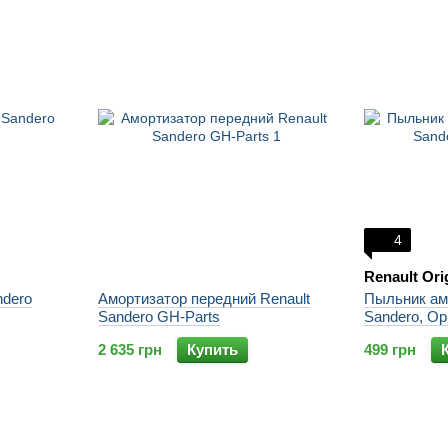
4
Renault Ori
ndero
Амортизатор передний Renault
Пыльник ам
Sandero GH-Parts
Sandero, Ор
2 635 грн
Купить
499 грн