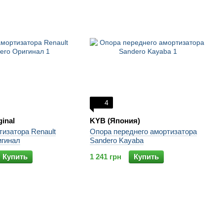
4
ginal
KYB (Япония)
изатора Renault
Опора переднего амортизатора
игинал
Sandero Kayaba
Купить
1 241 грн
Купить