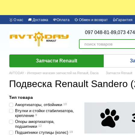
Перейти к основному контенту
🥇 О нас
🚚 Доставка
💸Оплата
💱 Обмен и возврат
👍Гарантия
🏦 Оплата частями Monobank
Бренды
097 048-81-89,
073 474
Запчасти Renault
З
AVTODAY - Интернет-магазин запчастей на Renault, Dacia
Запчасти Renault
Подвеска Renault Sandero (
Тип товара
Амортизаторы, отбойники
10
Втулки и стойки стабилизатора,
крепление
9
Опоры амортизатора,
подшипники
12
Подшипники ступицы (колес)
19