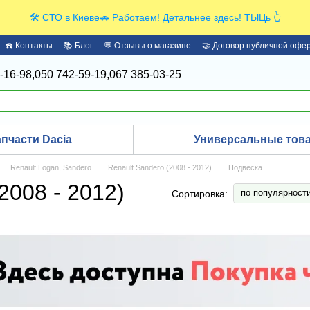
🛠️ СТО в Киеве🚗 Работаем! Детальнее здесь! ТЫЦь 👆
☎️ Контакты
📚 Блог
💬 Отзывы о магазине
🤝 Договор публичной офе
-16-98,
050 742-59-19,
067 385-03-25
апчасти Dacia
Универсальные това
Renault Logan, Sandero
Renault Sandero (2008 - 2012)
Подвеска
2008 - 2012)
по популярност
Сортировка: