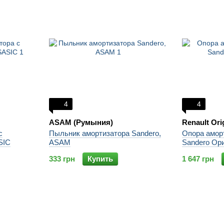
4
4
ASAM (Румыния)
Renault Ori
с
Пыльник амортизатора Sandero,
Опора аморт
SIC
ASAM
Sandero Ор
333 грн
Купить
1 647 грн