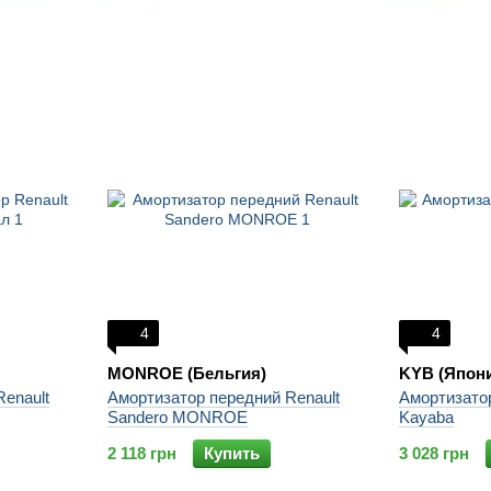
4
4
MONROE (Бельгия)
KYB (Япон
enault
Амортизатор передний Renault
Амортизато
Sandero MONROE
Kayaba
2 118 грн
Купить
3 028 грн