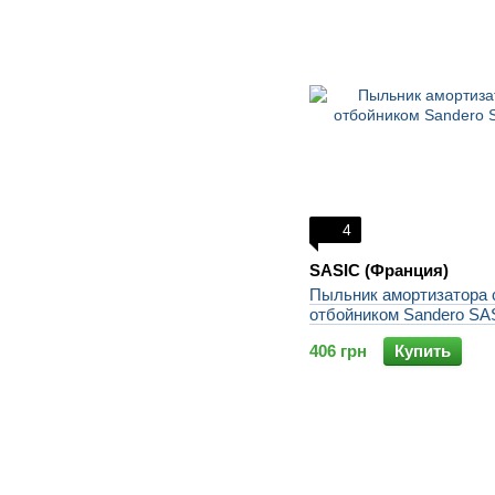
4
SASIC (Франция)
Пыльник амортизатора 
отбойником Sandero SA
406 грн
Купить