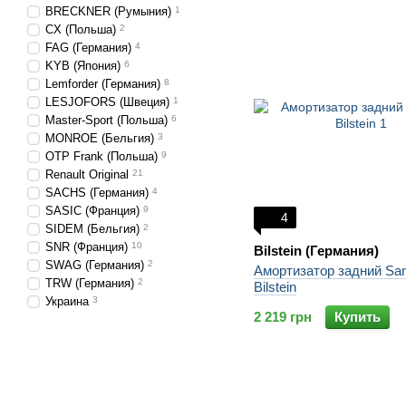
BRECKNER (Румыния)
1
CX (Польша)
2
FAG (Германия)
4
KYB (Япония)
6
Lemforder (Германия)
8
LESJOFORS (Швеция)
1
Master-Sport (Польша)
6
MONROE (Бельгия)
3
OTP Frank (Польша)
9
Renault Original
21
SACHS (Германия)
4
SASIC (Франция)
9
4
SIDEM (Бельгия)
2
SNR (Франция)
10
Bilstein (Германия)
SWAG (Германия)
2
Амортизатор задний Sa
TRW (Германия)
2
Bilstein
Украина
3
2 219 грн
Купить