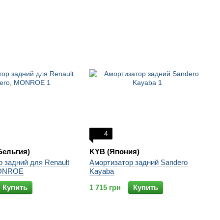
4
ельгия)
KYB (Япония)
 задний для Renault
Амортизатор задний Sandero
MONROE
Kayaba
Купить
1 715 грн
Купить