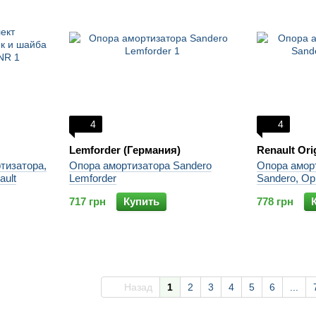
4
4
Lemforder (Германия)
Renault Ori
тизатора,
Опора амортизатора Sandero
Опора аморт
ault
Lemforder
Sandero, Ор
717 грн
Купить
778 грн
Назад
1
2
3
4
5
6
...