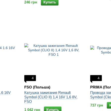
246 грн
Купить
4
4
FSO (Польша)
PRIMA (По
.6 16V
Катушка зажигания Renault
Провода заж
Symbol (CLIO II) 1,4 16V 1,6 8V,
Symbol (Clio
FSO
737 грн
1 042 грн
Купить