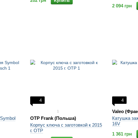
202 грн
Купить
2 094 грн
4
4
Valeo (Фра
1
 Symbol
OTP Frank (Польша)
Катушка заж
16V
Корпус ключа с заготовкой к 2015
г. OTP
1 361 грн