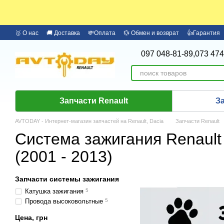
Перейти к основному контенту
🥇 О нас
🚚 Доставка
💸Оплата
💱 Обмен и возврат
👍Гарантия
🏦 Оплата частями Monobank
Бренды
097 048-81-89,
073 474
Запчасти Renault
З
AVTODAY - Интернет-магазин запчастей на Renault, Dacia
Запчасти Renault
Система зажигания Renault 
(2001 - 2013)
Запчасти системы зажигания
Катушка зажигания
5
Провода высоковольтные
5
Цена, грн