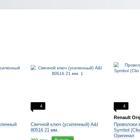
4
4
Renault Ori
иленный
Свечной ключ (усиленный) A&I
Проволоки 
80516 21 мм.
Symbol (Clio
Оригинал