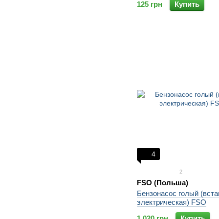
125 грн
Купить
4
2
FSO (Польша)
Бензонасос голый (вста
электрическая) FSO
1 020 грн
Купить