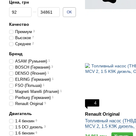
Цена, грн
От Цена, грн
До Цена, грн
OK
Качество
Премиум
3
Высокое
7
Среднее
2
Бренд
ASAM (Румыния)
1
BOSCH (Германия)
3
DENSO (Япония)
1
ELRING (Германия)
1
FSO (Польша)
1
Magneti Marelli (Италия)
1
Pierburg (Германия)
1
4
Renault Original
5
Двигатель
Renault Original
Топливный насос (ТНВД
1.4 бензин
6
MCV 2, 1.5 K9K дизель,
1.5 DCI дизель
3
1.6 бензин
6