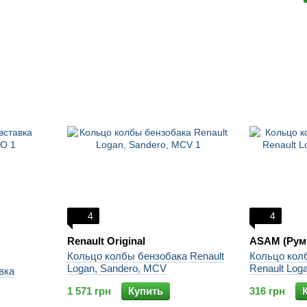
4
4
Renault Original
ASAM (Рум
Кольцо колбы бензобака Renault
Кольцо кол
Logan, Sandero, MCV
Renault Lo
вка
1 571 грн
Купить
316 грн