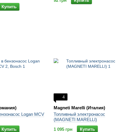
92 грн
Купить
Купить
4
рмания)
Magneti Marelli (Италия)
бензонасос Logan MCV
Топливный электронасос
(MAGNETI MARELLI)
Купить
1 095 грн
Купить