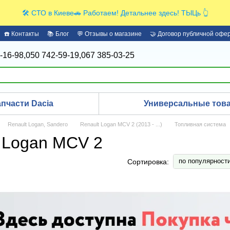
🛠️ СТО в Киеве🚗 Работаем! Детальнее здесь! ТЫЦь 👆
☎️ Контакты
📚 Блог
💬 Отзывы о магазине
🤝 Договор публичной офе
-16-98,
050 742-59-19,
067 385-03-25
апчасти Dacia
Универсальные това
Renault Logan, Sandero
Renault Logan MCV 2 (2013 - ...)
Топливная система
 Logan MCV 2
по популярност
Сортировка: