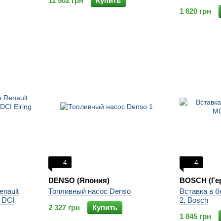
11 502 грн
Купить
1 620 грн
4
4
DENSO (Япония)
BOSCH (Ге
nault
Топливный насос Denso
Вставка в 
 DCI
2, Bosch
2 327 грн
Купить
1 845 грн