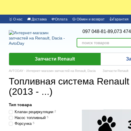
Перейти к основному контенту
🥇 О нас
🚚 Доставка
💸Оплата
💱 Обмен и возврат
👍Гарантия
🏦 Оплата частями Monobank
Бренды
097 048-81-89,
073 474
Запчасти Renault
З
AVTODAY - Интернет-магазин запчастей на Renault, Dacia
Запчасти Renault
Топливная система Renault
(2013 - ...)
Тип товара
Клапан рециркуляции
2
Насос топливный
5
Форсунка
5