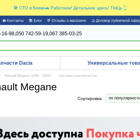
🛠️ СТО в Киеве🚗 Работаем! Детальнее здесь! ТЫЦь 👆
☎️ Контакты
📚 Блог
💬 Отзывы о магазине
🤝 Договор публичной офе
-16-98,
050 742-59-19,
067 385-03-25
апчасти Dacia
Универсальные това
Renault Megane (1995 - 2002)
Система cтеклоочистки
ault Megane
по популярност
Сортировка: