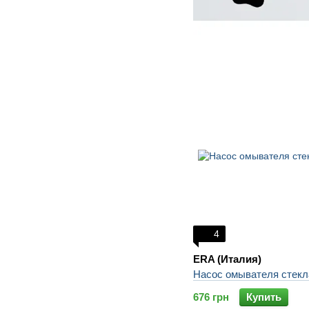
4
ERA (Италия)
Насос омывателя стек
676 грн
Купить