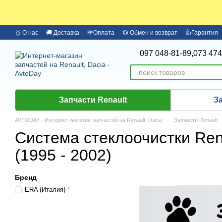
Перейти к основному контенту
🥇 О нас
🚚 Доставка
💸Оплата
💱 Обмен и возврат
👍Гарантия
🏦 Оплата частями Monobank
Бренды
097 048-81-89,
073 474
Запчасти Renault
З
AVTODAY - Интернет-магазин запчастей на Renault, Dacia
Запчасти Renault
Система cтеклоочистки Ren
(1995 - 2002)
Бренд
ERA (Италия)
1