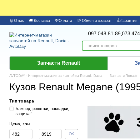
Перейти к основному контенту
🥇 О нас
🚚 Доставка
💸Оплата
💱 Обмен и возврат
👍Гарантия
🏦 Оплата частями Monobank
Бренды
097 048-81-89,
073 474
Запчасти Renault
З
AVTODAY - Интернет-магазин запчастей на Renault, Dacia
Запчасти Renault
Кузов Renault Megane (1995
Тип товара
Бампер, решетки, накладки,
защита
6
Цена, грн
От Цена, грн
До Цена, грн
OK