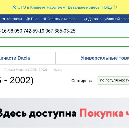
🛠️ СТО в Киеве🚗 Работаем! Детальнее здесь! ТЫЦь 👆
☎️ Контакты
📚 Блог
💬 Отзывы о магазине
🤝 Договор публичной офе
-16-98,
050 742-59-19,
067 385-03-25
апчасти Dacia
Универсальные това
Renault Megane (1995 - 2002)
Кузов
 - 2002)
по популярност
Сортировка: