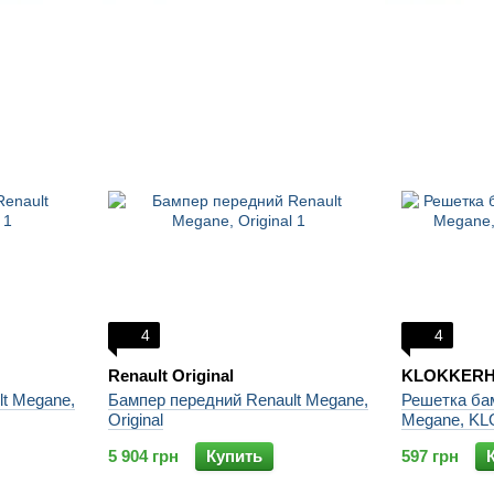
4
4
Renault Original
KLOKKERHO
t Megane,
Бампер передний Renault Megane,
Решетка бам
Original
Megane, K
5 904 грн
Купить
597 грн