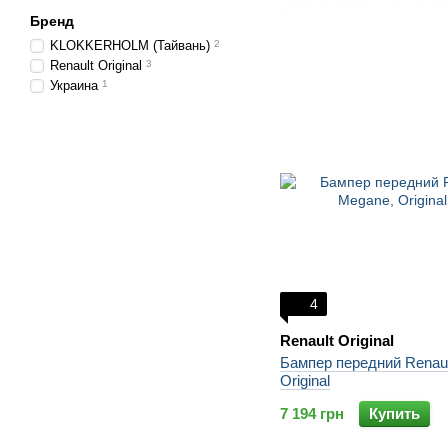
Бренд
KLOKKERHOLM (Тайвань)
2
Renault Original
3
Украина
1
4
Renault Original
Бампер передний Renaul
Original
7 194 грн
Купить