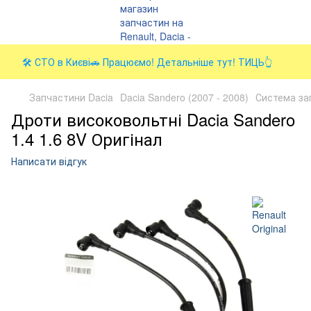
🛠️ СТО в Києві🚗 Працюємо! Детальніше тут! ТИЦЬ👆
Запчастини Dacia
Dacia Sandero (2007 - 2008)
Система за
Дроти високовольтні Dacia Sandero
1.4 1.6 8V Оригінал
Написати відгук