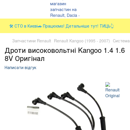
🛠️ СТО в Києві🚗 Працюємо! Детальніше тут! ТИЦЬ👆
Запчастини Renault
Renault Kangoo (1995 - 2007)
Система
Дроти високовольтні Kangoo 1.4 1.6
8V Оригінал
Написати відгук