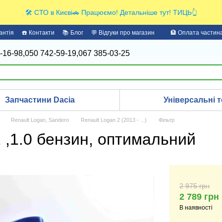
🛠️ СТО в Києві🚗 Працюємо! Детальніше тут! ТИЦЬ👆
антія
☎️ Контакти
📚 Блог
💬 Відгуки про магазин
🏦 Оплата части
-16-98,
050 742-59-19,
067 385-03-25
Запчастини Dacia
Універсальні т
Renault Logan, Sandero
Renault Logan 2 (2013 - ...)
Фільтр
 ,1.0 бензин, оптимальний
2 975 грн
2 789 грн
В наявності