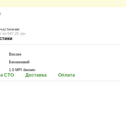
я
 ЧАСТИНАМИ
і по 697.25 грн
стики
Високе
Бензиновий
а
1.0 MPI бензин
на СТО
Доставка
Оплата