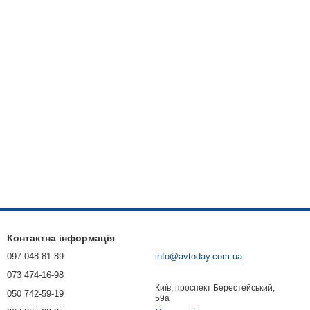
Контактна інформація
097 048-81-89
info@avtoday.com.ua
073 474-16-98
Київ, проспект Берестейський,
050 742-59-19
59а