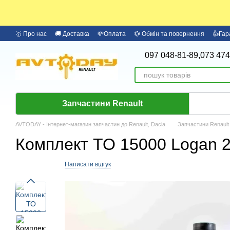
Перейти до основного контенту
🥇 Про нас
🚚 Доставка
💸Оплата
💱 Обмін та повернення
👍Гар
097 048-81-89,
073 474
Запчастини Renault
AVTODAY - Інтернет-магазин запчастин до Renault, Dacia
Запчастини Renault
Комплект ТО 15000 Logan 2
Артикул: K102
Написати відгук