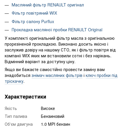
Масляний фільтр RENAULT оригінал
Фільтр повітряний WIX
Фільтр салону Purflux
Прокладка масляної пробки RENAULT Original
У комплекті оригінальний фільтр масла з оригінальною
прорезіненой прокладкою. Виконано досить якісно і
заслужив довіру на нашому СТО, як і фільтр повітря від
компанії WIX яких ми встановили сотні і без нарікань.
Відмінний варіант за доступну ціну.
Якщо ви бажаєте самостійно провести заміну вам
знадобиться
знімач масляних фільтрів
і
ключ пробки під
тріскачку
.
Характеристики
Якість
Високе
Тип палива
Бензиновий
Об'єм двигуна
1.0 MPI бензин