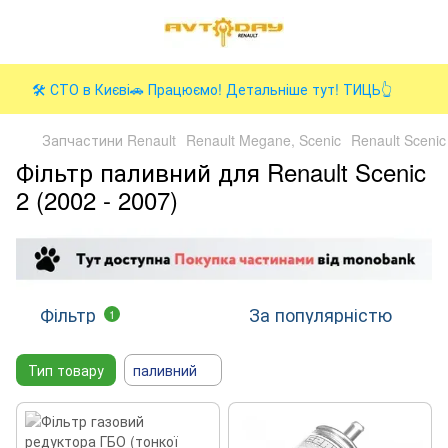
🛠️ СТО в Києві🚗 Працюємо! Детальніше тут! ТИЦЬ👆
Запчастини Renault
Renault Megane, Scenic
Renault Scenic
Фільтр паливний для Renault Scenic
2 (2002 - 2007)
Фільтр
За популярністю
1
Тип товару
паливний