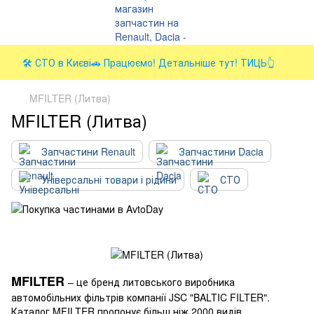
🛠️ СТО в Києві🚗 Працюємо! Детальніше тут! ТИЦЬ👆
MFILTER (Литва)
MFILTER (Литва)
Запчастини Renault
Запчастини Dacia
Універсальні товари і рідини
СТО
MFILTER
– це бренд литовського виробника
автомобільних фільтрів компанії JSC "BALTIC FILTER".
Каталог MFILTER пропонує більш ніж 2000 видів