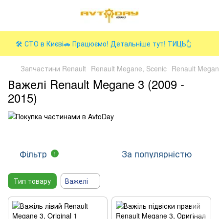
🛠️ СТО в Києві🚗 Працюємо! Детальніше тут! ТИЦЬ👆
Запчастини Renault
Renault Megane, Scenic
Renault Megan
Важелі Renault Megane 3 (2009 -
2015)
Фільтр
За популярністю
1
Тип товару
Важелі