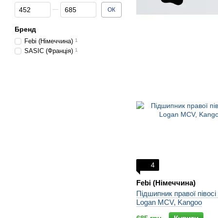
Від Ціна, грн
До Ціна, грн
ОК
Бренд
Febi (Німеччина)
1
SASIC (Франція)
1
4
Febi (Німеччина)
Підшипник правої півосі
Logan MCV, Kangoo