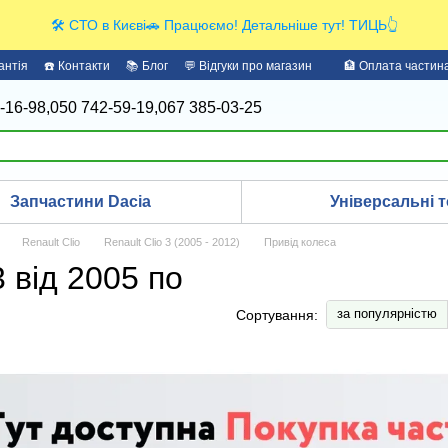
🛠️ СТО в Києві🚗 Працюємо! Детальніше тут! ТИЦЬ👆
антія
☎️ Контакти
📚 Блог
💬 Відгуки про магазин
🏦 Оплата части
-16-98,
050 742-59-19,
067 385-03-25
Запчастини Dacia
Універсальні т
Renault Clio
Renault Clio 3 (2005 - 2012)
Привід колеса
3 від 2005 по
за популярністю
Сортування: