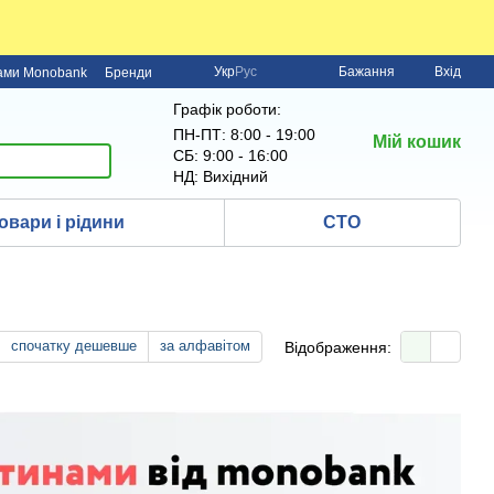
Укр
Рус
Бажання
Вхід
нами Monobank
Бренди
Графік роботи:
ПН-ПТ: 8:00 - 19:00
Мій кошик
СБ: 9:00 - 16:00
НД: Вихідний
овари і рідини
СТО
спочатку дешевше
за алфавітом
Відображення: