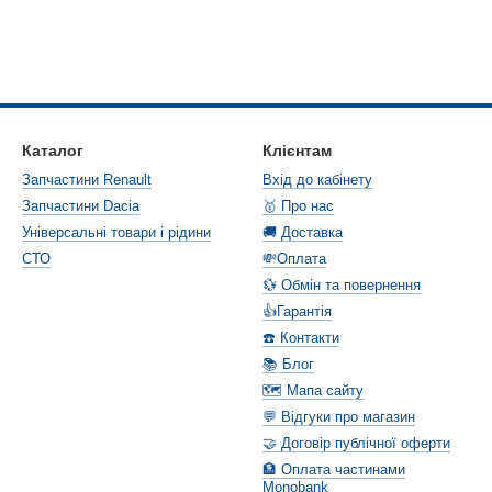
Каталог
Клієнтам
Запчастини Renault
Вхід до кабінету
Запчастини Dacia
🥇 Про нас
Універсальні товари і рідини
🚚 Доставка
СТО
💸Оплата
💱 Обмін та повернення
👍Гарантія
☎️ Контакти
📚 Блог
🗺️ Мапа сайту
💬 Відгуки про магазин
🤝 Договір публічної оферти
🏦 Оплата частинами
Monobank