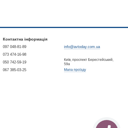
Контактна інформація
097 048-81-89
info@avtoday.com.ua
073 474-16-98
Київ, проспект Берестейський,
050 742-59-19
59а
067 385-03-25
Мапа проїзду