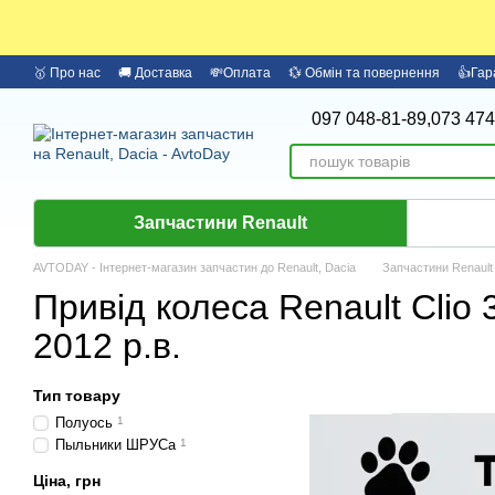
Перейти до основного контенту
🥇 Про нас
🚚 Доставка
💸Оплата
💱 Обмін та повернення
👍Гар
097 048-81-89,
073 474
Запчастини Renault
AVTODAY - Інтернет-магазин запчастин до Renault, Dacia
Запчастини Renault
Привід колеса Renault Clio 
2012 р.в.
Тип товару
Полуось
1
Пыльники ШРУСа
1
Ціна, грн