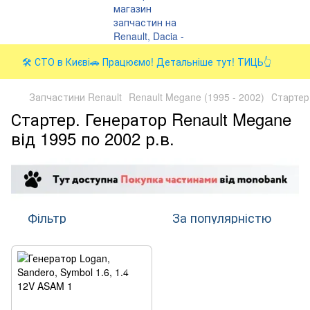
🛠️ СТО в Києві🚗 Працюємо! Детальніше тут! ТИЦЬ👆
Запчастини Renault
Renault Megane (1995 - 2002)
Стартер
Стартер. Генератор Renault Megane
від 1995 по 2002 р.в.
Фільтр
За популярністю