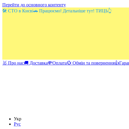
Перейти до основного контенту
🛠️ СТО в Києві🚗 Працюємо! Детальніше тут! ТИЦЬ👆
🥇 Про нас
🚚 Доставка
💸Оплата
💱 Обмін та повернення
👍Гара
Укр
Рус