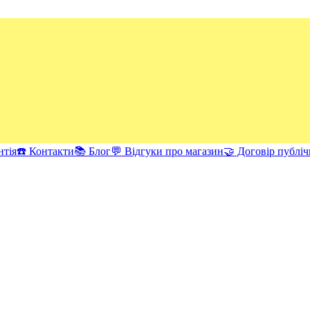
нтія
☎️ Контакти
📚 Блог
💬 Відгуки про магазин
🤝 Договір публіч