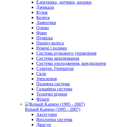
Електрика, датчики, кнопки
Дзеркала
Кузов
Колеса
Лампочки
Олива
Фари
Підвіска
Привід колеса
Ремені і ролики
Система рульового управління
Система запалювання
Система охолодження, кондиціонер
Стартер. Генератор
Скло
Зчеплення
Паливна система
Гальмівна система
Технічні рідини
Фільтр
Renault Kangoo (1995 - 2007)
Аксесуари
Вихлопна система
Двигун