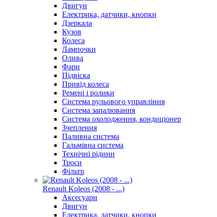
Двигун
Електрика, датчики, кнопки
Дзеркала
Кузов
Колеса
Лампочки
Олива
Фари
Підвіска
Привід колеса
Ремені і ролики
Система рульового управління
Система запалювання
Система охолодження, кондиціонер
Зчеплення
Паливна система
Гальмівна система
Технічні рідини
Троси
Фільтр
Renault Koleos (2008 - ...)
Аксесуари
Двигун
Електрика, датчики, кнопки