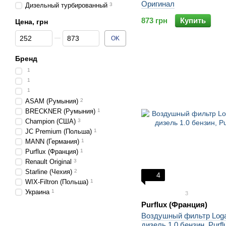
Оригинал
Дизельный турбированный
3
873 грн
Купить
Цена, грн
От Цена, грн
До Цена, грн
OK
Бренд
1
1
1
ASAM (Румыния)
2
BRECKNER (Румыния)
1
Champion (США)
3
JC Premium (Польша)
1
MANN (Германия)
1
Purflux (Франция)
1
Renault Original
3
Starline (Чехия)
2
4
WIX-Filtron (Польша)
1
Украина
1
3
Purflux (Франция)
Воздушный фильтр Logan
дизель 1.0 бензин, Purfl