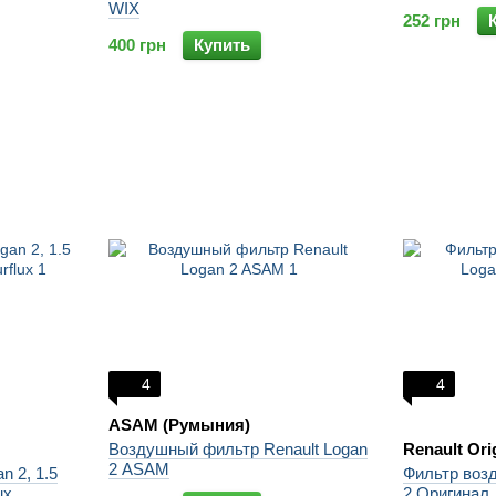
WIX
252 грн
400 грн
Купить
4
4
ASAM (Румыния)
Воздушный фильтр Renault Logan
Renault Ori
2 ASAM
 2, 1.5
Фильтр воз
ux
2 Оригинал