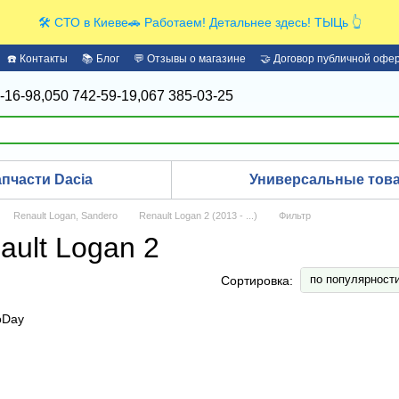
🛠️ СТО в Киеве🚗 Работаем! Детальнее здесь! ТЫЦь 👆
☎️ Контакты
📚 Блог
💬 Отзывы о магазине
🤝 Договор публичной офе
-16-98,
050 742-59-19,
067 385-03-25
апчасти Dacia
Универсальные това
Renault Logan, Sandero
Renault Logan 2 (2013 - ...)
Фильтр
ult Logan 2
по популярност
Сортировка: