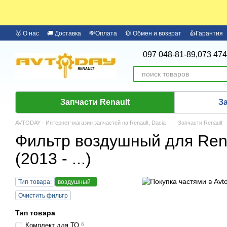
Перейти к основному контенту
🥇 О нас
🚚 Доставка
💸Оплата
💱 Обмен и возврат
👍Гарантия
🏦 Оплата частями Monobank
Бренды
097 048-81-89,
073 474
Запчасти Renault
З
AVTODAY - Интернет-магазин запчастей на Renault, Dacia
Запчасти Renault
Фильтр воздушный для Rena
(2013 - ...)
Тип товара:
воздушный
Очистить фильтр
Тип товара
Комплект для ТО
6