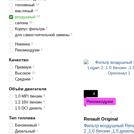
топливный
13
масляный
14
воздушный
20
салона
10
Корпус фильтра
2
для самостоятельной замены
5
Новинка
3
Рекомендуем
2
Качество
Премиум
2
Высокое
10
Среднее
6
Объём двигателя
4
1.0 MPI бензин
6
Рекомендуем
1.2 16V бензин
4
1.5 DCI дизель
7
3
Тип топлива
Renault Original
Бензиновый
8
Фильтр воздушный Rena
2 ,1.0 бензин ,1.5 дизель
Дизельный
4