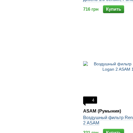
716 грн
Купить
4
ASAM (Румыния)
Воздушный фильтр Rena
2 ASAM
321 грн
Купить