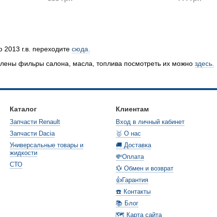
о 2013 г.в. переходите
сюда.
авлены фильры салона, масла, топлива посмотреть их можно
здесь.
Каталог
Клиентам
Запчасти Renault
Вход в личный кабинет
Запчасти Dacia
🥇 О нас
Универсальные товары и
🚚 Доставка
жидкости
💸Оплата
СТО
💱 Обмен и возврат
👍Гарантия
☎️ Контакты
📚 Блог
🗺️ Карта сайта