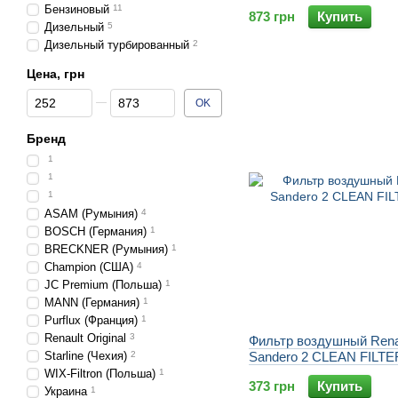
Бензиновый
11
873 грн
Купить
Дизельный
5
Дизельный турбированный
2
Цена, грн
От Цена, грн
До Цена, грн
OK
Бренд
1
1
1
ASAM (Румыния)
4
BOSCH (Германия)
1
BRECKNER (Румыния)
1
Champion (США)
4
JC Premium (Польша)
1
MANN (Германия)
1
Purflux (Франция)
1
Renault Original
3
Фильтр воздушный Rena
Starline (Чехия)
2
Sandero 2 CLEAN FILT
WIX-Filtron (Польша)
1
373 грн
Купить
Украина
1