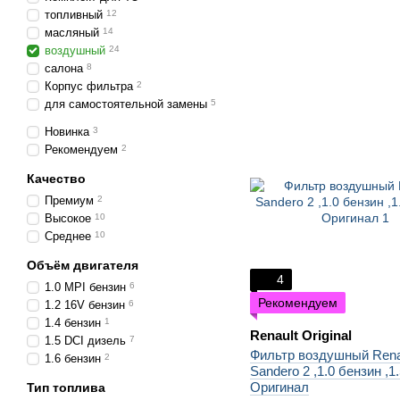
топливный
12
масляный
14
воздушный
24
салона
8
Корпус фильтра
2
для самостоятельной замены
5
Новинка
3
Рекомендуем
2
Качество
Премиум
2
Высокое
10
Среднее
10
Объём двигателя
4
1.0 MPI бензин
6
Рекомендуем
1.2 16V бензин
6
1.4 бензин
1
Renault Original
1.5 DCI дизель
7
Фильтр воздушный Rena
1.6 бензин
2
Sandero 2 ,1.0 бензин ,1
Оригинал
Тип топлива