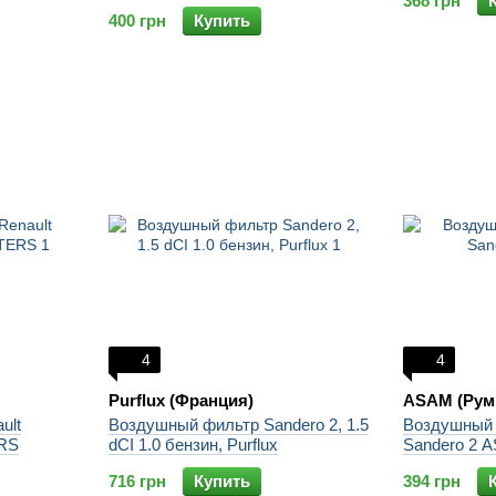
368 грн
400 грн
Купить
4
4
Purflux (Франция)
ASAM (Рум
ult
Воздушный фильтр Sandero 2, 1.5
Воздушный 
ERS
dCI 1.0 бензин, Purflux
Sandero 2 
716 грн
Купить
394 грн