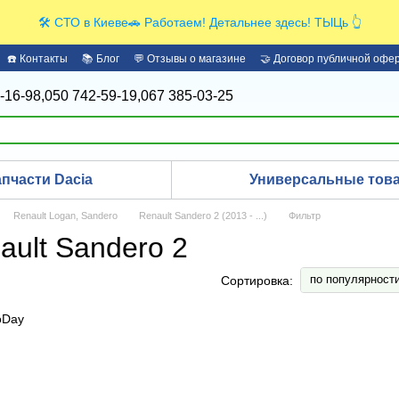
🛠️ СТО в Киеве🚗 Работаем! Детальнее здесь! ТЫЦь 👆
☎️ Контакты
📚 Блог
💬 Отзывы о магазине
🤝 Договор публичной офе
-16-98,
050 742-59-19,
067 385-03-25
апчасти Dacia
Универсальные това
Renault Logan, Sandero
Renault Sandero 2 (2013 - ...)
Фильтр
ult Sandero 2
по популярност
Сортировка: