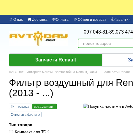
Перейти к основному контенту
🥇 О нас
🚚 Доставка
💸Оплата
💱 Обмен и возврат
👍Гарантия
🏦 Оплата частями Monobank
Бренды
097 048-81-89,
073 474
Запчасти Renault
З
AVTODAY - Интернет-магазин запчастей на Renault, Dacia
Запчасти Renault
Фильтр воздушный для Rena
(2013 - ...)
Тип товара:
воздушный
Очистить фильтр
Тип товара
Комплект для ТО
6